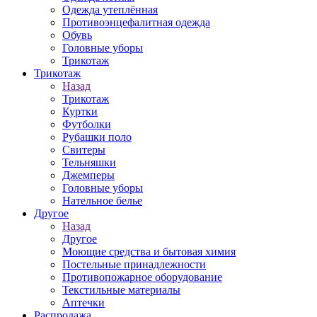
Одежда утеплённая
Противоэнцефалитная одежда
Обувь
Головные уборы
Трикотаж
Трикотаж
Назад
Трикотаж
Куртки
Футболки
Рубашки поло
Свитеры
Тельняшки
Джемперы
Головные уборы
Нательное белье
Другое
Назад
Другое
Моющие средства и бытовая химия
Постельные принадлежности
Противопожарное оборудование
Текстильные материалы
Аптечки
Распродажа