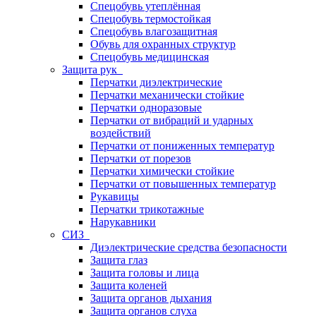
Спецобувь утеплённая
Спецобувь термостойкая
Спецобувь влагозащитная
Обувь для охранных структур
Спецобувь медицинская
Защита рук
Перчатки диэлектрические
Перчатки механически стойкие
Перчатки одноразовые
Перчатки от вибраций и ударных
воздействий
Перчатки от пониженных температур
Перчатки от порезов
Перчатки химически стойкие
Перчатки от повышенных температур
Рукавицы
Перчатки трикотажные
Нарукавники
СИЗ
Диэлектрические средства безопасности
Защита глаз
Защита головы и лица
Защита коленей
Защита органов дыхания
Защита органов слуха