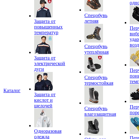
одн
Спецобувь
летняя
Защита от
повышенных
Пер
температур
виб
уда
воз
Спецобувь
утеплённая
Защита от
электрической
дуги
Пер
пон
Спецобувь
тем
термостойкая
Каталог
Защита от
кислот и
щелочей
Пер
Спецобувь
пор
влагозащитная
Одноразовая
одежда
Пер