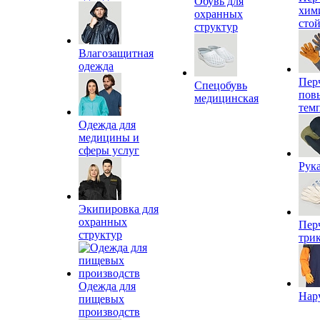
Обувь для
хим
охранных
сто
структур
Влагозащитная
одежда
Пер
Спецобувь
пов
медицинская
тем
Одежда для
медицины и
сферы услуг
Рук
Экипировка для
охранных
Пер
структур
три
Одежда для
Нар
пищевых
производств