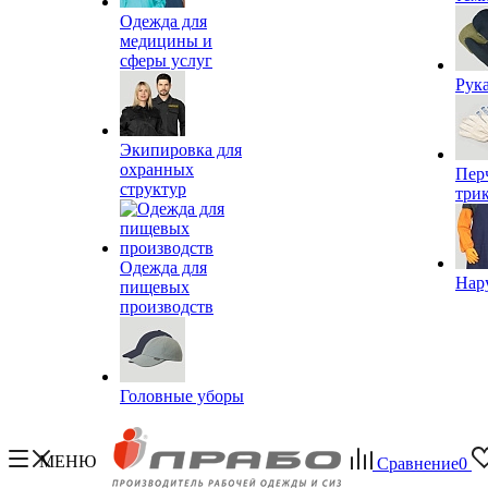
Одежда для
медицины и
сферы услуг
Рук
Экипировка для
охранных
Пер
структур
три
Одежда для
Нар
пищевых
производств
Головные уборы
МЕНЮ
Сравнение
0