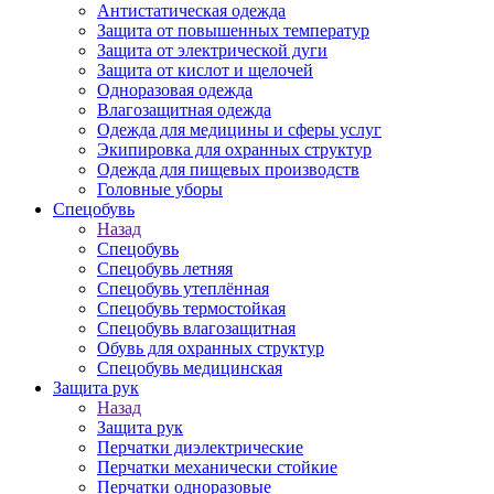
Антистатическая одежда
Защита от повышенных температур
Защита от электрической дуги
Защита от кислот и щелочей
Одноразовая одежда
Влагозащитная одежда
Одежда для медицины и сферы услуг
Экипировка для охранных структур
Одежда для пищевых производств
Головные уборы
Спецобувь
Назад
Спецобувь
Спецобувь летняя
Спецобувь утеплённая
Спецобувь термостойкая
Спецобувь влагозащитная
Обувь для охранных структур
Спецобувь медицинская
Защита рук
Назад
Защита рук
Перчатки диэлектрические
Перчатки механически стойкие
Перчатки одноразовые