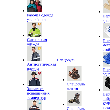
Рабочая одежда
Пер
утеплённая
диэ
Сигнальная
Пер
одежда
мех
сто
Спецобувь
Антистатическая
одежда
Пер
одн
Спецобувь
летняя
Защита от
повышенных
Пер
температур
виб
уда
воз
Спецобувь