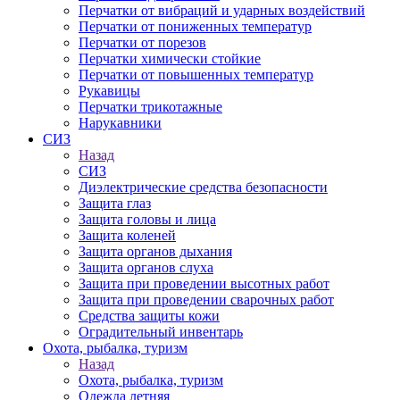
Перчатки от вибраций и ударных воздействий
Перчатки от пониженных температур
Перчатки от порезов
Перчатки химически стойкие
Перчатки от повышенных температур
Рукавицы
Перчатки трикотажные
Нарукавники
СИЗ
Назад
СИЗ
Диэлектрические средства безопасности
Защита глаз
Защита головы и лица
Защита коленей
Защита органов дыхания
Защита органов слуха
Защита при проведении высотных работ
Защита при проведении сварочных работ
Средства защиты кожи
Оградительный инвентарь
Охота, рыбалка, туризм
Назад
Охота, рыбалка, туризм
Одежда летняя