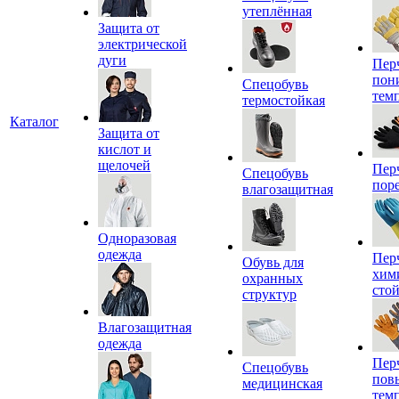
утеплённая
Защита от
электрической
дуги
Пер
пон
Спецобувь
тем
термостойкая
Каталог
Защита от
кислот и
щелочей
Пер
Спецобувь
пор
влагозащитная
Одноразовая
одежда
Пер
Обувь для
хим
охранных
сто
структур
Влагозащитная
одежда
Пер
Спецобувь
пов
медицинская
тем