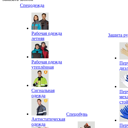
Спецодежда
Рабочая одежда
Защита р
летняя
Рабочая одежда
Пер
утеплённая
диэ
Сигнальная
Пер
одежда
мех
сто
Спецобувь
Антистатическая
одежда
Пер