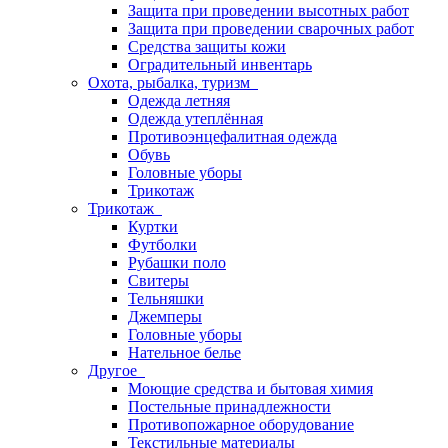
Защита при проведении высотных работ
Защита при проведении сварочных работ
Средства защиты кожи
Оградительный инвентарь
Охота, рыбалка, туризм
Одежда летняя
Одежда утеплённая
Противоэнцефалитная одежда
Обувь
Головные уборы
Трикотаж
Трикотаж
Куртки
Футболки
Рубашки поло
Свитеры
Тельняшки
Джемперы
Головные уборы
Нательное белье
Другое
Моющие средства и бытовая химия
Постельные принадлежности
Противопожарное оборудование
Текстильные материалы