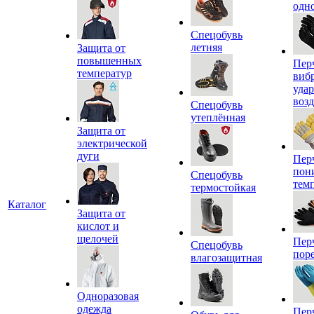
одн
Спецобувь
летняя
Защита от
повышенных
Пер
температур
виб
уда
воз
Спецобувь
утеплённая
Защита от
электрической
дуги
Пер
пон
Спецобувь
тем
термостойкая
Каталог
Защита от
кислот и
щелочей
Пер
Спецобувь
пор
влагозащитная
Одноразовая
одежда
Пер