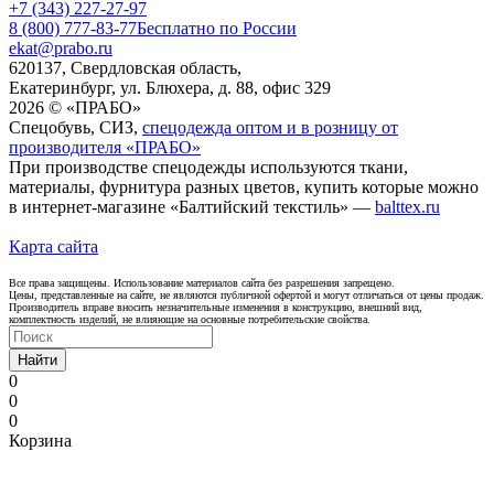
+7 (343) 227-27-97
8 (800) 777-83-77
Бесплатно по России
ekat@prabo.ru
620137, Свердловская область,
Екатеринбург, ул. Блюхера, д. 88, офис 329
2026 © «ПРАБО»
Спецобувь, СИЗ,
спецодежда оптом и в розницу от
производителя «ПРАБО»
При производстве спецодежды используются ткани,
материалы, фурнитура разных цветов, купить которые можно
в интернет-магазине «Балтийский текстиль» —
balttex.ru
Карта сайта
Все права защищены. Использование материалов сайта без разрешения запрещено.
Цены, представленные на сайте, не являются публичной офертой и могут отличаться от цены продаж.
Производитель вправе вносить незначительные изменения в конструкцию, внешний вид,
комплектность изделий, не влияющие на основные потребительские свойства.
Найти
0
0
0
Корзина