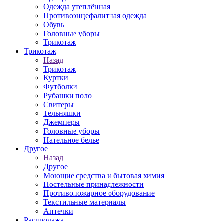
Одежда утеплённая
Противоэнцефалитная одежда
Обувь
Головные уборы
Трикотаж
Трикотаж
Назад
Трикотаж
Куртки
Футболки
Рубашки поло
Свитеры
Тельняшки
Джемперы
Головные уборы
Нательное белье
Другое
Назад
Другое
Моющие средства и бытовая химия
Постельные принадлежности
Противопожарное оборудование
Текстильные материалы
Аптечки
Распродажа