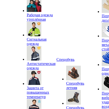
Рабочая одежда
Пер
утеплённая
диэ
Сигнальная
Пер
одежда
мех
сто
Спецобувь
Антистатическая
одежда
Пер
одн
Спецобувь
летняя
Защита от
повышенных
Пер
температур
виб
уда
воз
Спецобувь