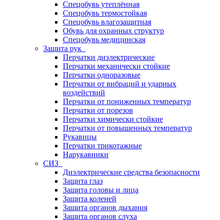
Спецобувь утеплённая
Спецобувь термостойкая
Спецобувь влагозащитная
Обувь для охранных структур
Спецобувь медицинская
Защита рук
Перчатки диэлектрические
Перчатки механически стойкие
Перчатки одноразовые
Перчатки от вибраций и ударных
воздействий
Перчатки от пониженных температур
Перчатки от порезов
Перчатки химически стойкие
Перчатки от повышенных температур
Рукавицы
Перчатки трикотажные
Нарукавники
СИЗ
Диэлектрические средства безопасности
Защита глаз
Защита головы и лица
Защита коленей
Защита органов дыхания
Защита органов слуха