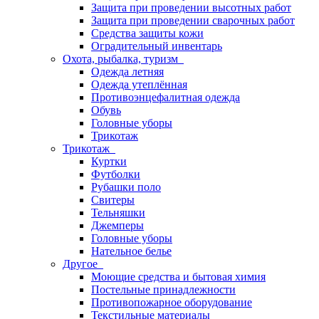
Защита при проведении высотных работ
Защита при проведении сварочных работ
Средства защиты кожи
Оградительный инвентарь
Охота, рыбалка, туризм
Одежда летняя
Одежда утеплённая
Противоэнцефалитная одежда
Обувь
Головные уборы
Трикотаж
Трикотаж
Куртки
Футболки
Рубашки поло
Свитеры
Тельняшки
Джемперы
Головные уборы
Нательное белье
Другое
Моющие средства и бытовая химия
Постельные принадлежности
Противопожарное оборудование
Текстильные материалы