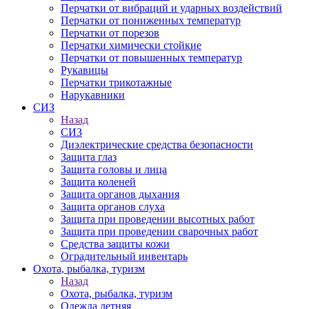
Перчатки от вибраций и ударных воздействий
Перчатки от пониженных температур
Перчатки от порезов
Перчатки химически стойкие
Перчатки от повышенных температур
Рукавицы
Перчатки трикотажные
Нарукавники
СИЗ
Назад
СИЗ
Диэлектрические средства безопасности
Защита глаз
Защита головы и лица
Защита коленей
Защита органов дыхания
Защита органов слуха
Защита при проведении высотных работ
Защита при проведении сварочных работ
Средства защиты кожи
Оградительный инвентарь
Охота, рыбалка, туризм
Назад
Охота, рыбалка, туризм
Одежда летняя