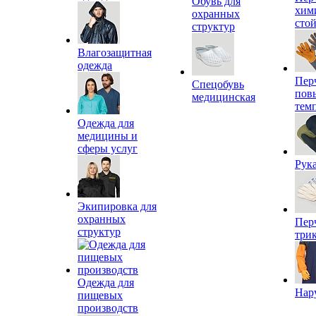
Обувь для
хим
охранных
сто
структур
Влагозащитная
одежда
Пер
Спецобувь
пов
медицинская
тем
Одежда для
медицины и
сферы услуг
Рук
Экипировка для
охранных
Пер
структур
три
Одежда для
Нар
пищевых
производств