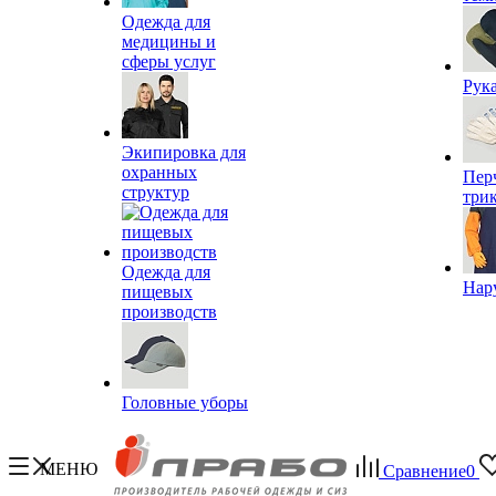
Одежда для
медицины и
сферы услуг
Рук
Экипировка для
охранных
Пер
структур
три
Одежда для
Нар
пищевых
производств
Головные уборы
МЕНЮ
Сравнение
0