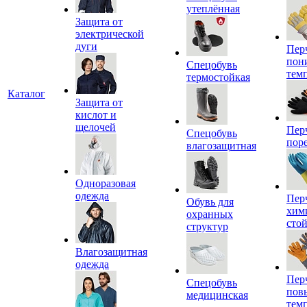
утеплённая
Защита от
электрической
дуги
Пер
пон
Спецобувь
тем
термостойкая
Каталог
Защита от
кислот и
щелочей
Пер
Спецобувь
пор
влагозащитная
Одноразовая
одежда
Пер
Обувь для
хим
охранных
сто
структур
Влагозащитная
одежда
Пер
Спецобувь
пов
медицинская
тем