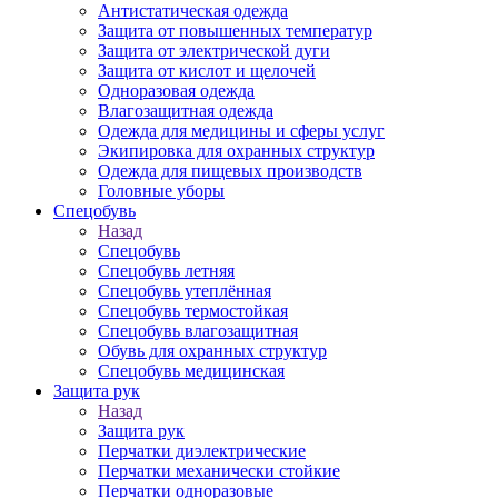
Антистатическая одежда
Защита от повышенных температур
Защита от электрической дуги
Защита от кислот и щелочей
Одноразовая одежда
Влагозащитная одежда
Одежда для медицины и сферы услуг
Экипировка для охранных структур
Одежда для пищевых производств
Головные уборы
Спецобувь
Назад
Спецобувь
Спецобувь летняя
Спецобувь утеплённая
Спецобувь термостойкая
Спецобувь влагозащитная
Обувь для охранных структур
Спецобувь медицинская
Защита рук
Назад
Защита рук
Перчатки диэлектрические
Перчатки механически стойкие
Перчатки одноразовые