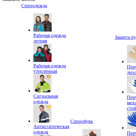
Спецодежда
Рабочая одежда
Защита р
летняя
Рабочая одежда
Пер
утеплённая
диэ
Сигнальная
Пер
одежда
мех
сто
Спецобувь
Антистатическая
одежда
Пер