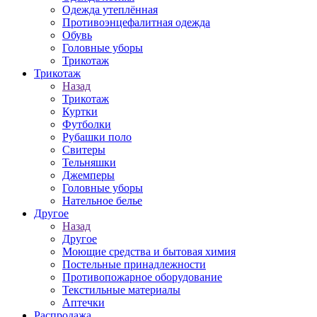
Одежда утеплённая
Противоэнцефалитная одежда
Обувь
Головные уборы
Трикотаж
Трикотаж
Назад
Трикотаж
Куртки
Футболки
Рубашки поло
Свитеры
Тельняшки
Джемперы
Головные уборы
Нательное белье
Другое
Назад
Другое
Моющие средства и бытовая химия
Постельные принадлежности
Противопожарное оборудование
Текстильные материалы
Аптечки
Распродажа