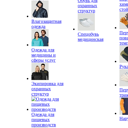
Обувь для
хим
охранных
сто
структур
Влагозащитная
одежда
Пер
Спецобувь
пов
медицинская
тем
Одежда для
медицины и
сферы услуг
Рук
Экипировка для
охранных
Пер
структур
три
Одежда для
Нар
пищевых
производств