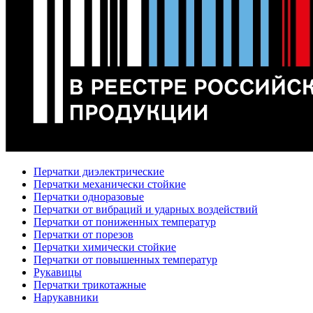
Перчатки диэлектрические
Перчатки механически стойкие
Перчатки одноразовые
Перчатки от вибраций и ударных воздействий
Перчатки от пониженных температур
Перчатки от порезов
Перчатки химически стойкие
Перчатки от повышенных температур
Рукавицы
Перчатки трикотажные
Нарукавники