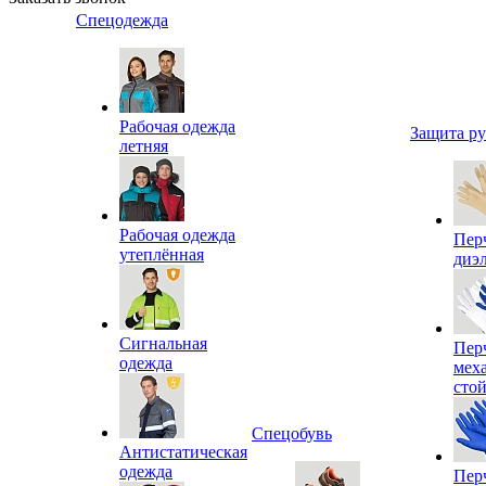
Спецодежда
Рабочая одежда
Защита р
летняя
Рабочая одежда
Пер
утеплённая
диэ
Сигнальная
Пер
одежда
мех
сто
Спецобувь
Антистатическая
одежда
Пер