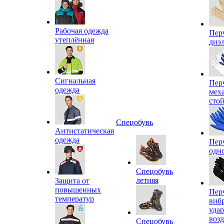
Рабочая одежда
Пер
утеплённая
диэ
Сигнальная
Пер
одежда
мех
сто
Спецобувь
Антистатическая
одежда
Пер
одн
Спецобувь
летняя
Защита от
повышенных
Пер
температур
виб
уда
воз
Спецобувь