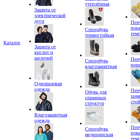
утеплённая
Защита от
электрической
дуги
Пер
пон
Спецобувь
тем
термостойкая
Каталог
Защита от
кислот и
щелочей
Пер
Спецобувь
пор
влагозащитная
Одноразовая
одежда
Пер
Обувь для
хим
охранных
сто
структур
Влагозащитная
одежда
Пер
Спецобувь
пов
медицинская
тем