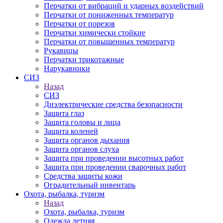
Перчатки от вибраций и ударных воздействий
Перчатки от пониженных температур
Перчатки от порезов
Перчатки химически стойкие
Перчатки от повышенных температур
Рукавицы
Перчатки трикотажные
Нарукавники
СИЗ
Назад
СИЗ
Диэлектрические средства безопасности
Защита глаз
Защита головы и лица
Защита коленей
Защита органов дыхания
Защита органов слуха
Защита при проведении высотных работ
Защита при проведении сварочных работ
Средства защиты кожи
Оградительный инвентарь
Охота, рыбалка, туризм
Назад
Охота, рыбалка, туризм
Одежда летняя