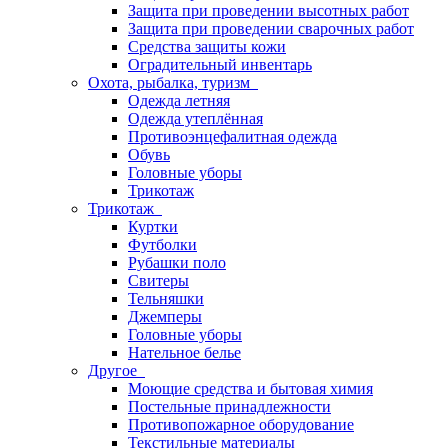
Защита при проведении высотных работ
Защита при проведении сварочных работ
Средства защиты кожи
Оградительный инвентарь
Охота, рыбалка, туризм
Одежда летняя
Одежда утеплённая
Противоэнцефалитная одежда
Обувь
Головные уборы
Трикотаж
Трикотаж
Куртки
Футболки
Рубашки поло
Свитеры
Тельняшки
Джемперы
Головные уборы
Нательное белье
Другое
Моющие средства и бытовая химия
Постельные принадлежности
Противопожарное оборудование
Текстильные материалы