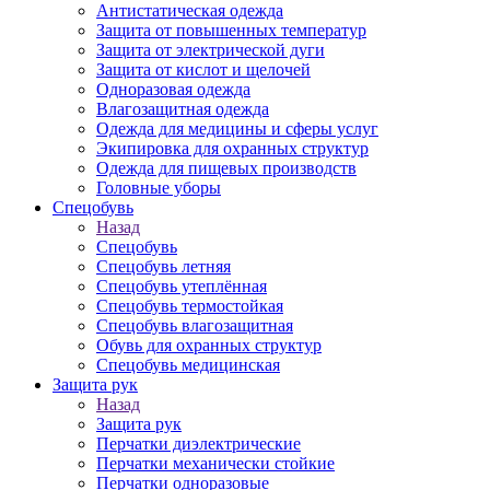
Антистатическая одежда
Защита от повышенных температур
Защита от электрической дуги
Защита от кислот и щелочей
Одноразовая одежда
Влагозащитная одежда
Одежда для медицины и сферы услуг
Экипировка для охранных структур
Одежда для пищевых производств
Головные уборы
Спецобувь
Назад
Спецобувь
Спецобувь летняя
Спецобувь утеплённая
Спецобувь термостойкая
Спецобувь влагозащитная
Обувь для охранных структур
Спецобувь медицинская
Защита рук
Назад
Защита рук
Перчатки диэлектрические
Перчатки механически стойкие
Перчатки одноразовые