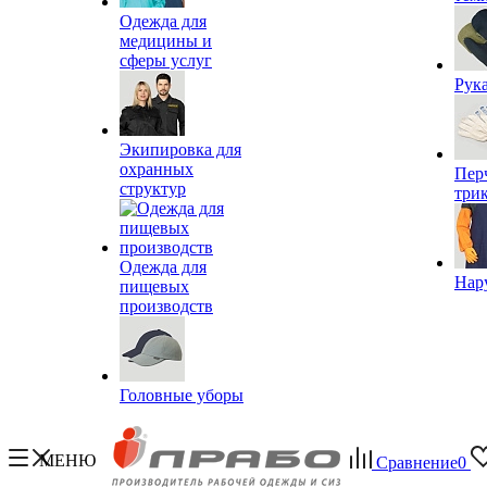
Одежда для
медицины и
сферы услуг
Рук
Экипировка для
охранных
Пер
структур
три
Одежда для
Нар
пищевых
производств
Головные уборы
МЕНЮ
Сравнение
0