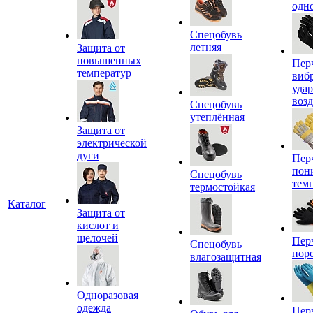
одн
Спецобувь
летняя
Защита от
повышенных
Пер
температур
виб
уда
воз
Спецобувь
утеплённая
Защита от
электрической
дуги
Пер
пон
Спецобувь
тем
термостойкая
Каталог
Защита от
кислот и
щелочей
Пер
Спецобувь
пор
влагозащитная
Одноразовая
одежда
Пер