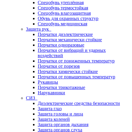
Спецобувь утеплённая
Спецобувь термостойкая
Спецобувь влагозащитная
Обувь для охранных структур
Спецобувь медицинская
Защита рук
Перчатки диэлектрические
Перчатки механически стойкие
Перчатки одноразовые
Перчатки от вибраций и ударных
воздействий
Перчатки от пониженных температур
Перчатки от порезов
Перчатки химически стойкие
Перчатки от повышенных температур
Рукавицы
Перчатки трикотажные
Нарукавники
СИЗ
Диэлектрические средства безопасности
Защита глаз
Защита головы и лица
Защита коленей
Защита органов дыхания
Защита органов слуха