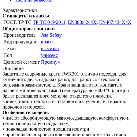
Характеристики
Стандарты и классы
ГОСТ, ТР ТС
ТР ТС 019/2011
,
EN388:4244Х
,
EN407:434X4X
Общие характеристики
Производитель
Jeta Safety
Вид продукции
краги
Сезон
всесезон
Пол
унисекс
Ценовой сегмент
Премиум
Описание
Защитные сварочные краги JWK301 отлично подходят для
кузнечного дела, садовых работ, для работ со стеклом и
острыми краями металла. Краги защищают от контакта с
нагретыми поверхностями (температура до +400 °С), искр и
брызг расплавленного металла, открытого пламени,
конвективной теплоты и теплового излучения, истирания,
проколов и порезов.
Особенности модели
:
• имеют абсорбирующую мягкую, дышащую, комфортную и
теплоизолирующую подкладку;
• подкладка полностью прошита изнутри;
• оригинальный крой, исключающий швы в местах сгибов