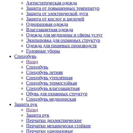
Антистатическая одежда
Защита от повышенных температур
Защита от электрической дуги
Защита от кислот и щелочей
Одноразовая одежда
Влагозащитная одежда
Одежда для медицины и сферы услуг
Экипировка для охранных структур
Одежда для пищевых производств
Головные уборы
Спецобувь
Назад
Спецобувь
Спецобувь летняя
Спецобувь утеплённая
Спецобувь термостойкая
Спецобувь влагозащитная
Обувь для охранных структур
Спецобувь медицинская
Защита рук
Назад
Защита рук
Перчатки диэлектрические
Перчатки механически стойкие
Перчатки одноразовые