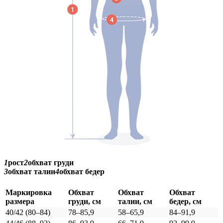
1
рост
2
обхват груди
3
обхват талии
4
обхват бедер
Маркировка
Обхват
Обхват
Обхват
размера
груди, см
талии, см
бедер, см
40/42 (80–84)
78–85,9
58–65,9
84–91,9