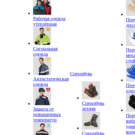
Рабочая одежда
Пер
утеплённая
диэ
Сигнальная
Пер
одежда
мех
сто
Спецобувь
Антистатическая
одежда
Пер
одн
Спецобувь
летняя
Защита от
повышенных
Пер
температур
виб
уда
воз
Спецобувь