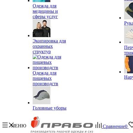
Одежда для
медицины и
сферы услуг
Рук
Экипировка для
охранных
Пер
структур
три
Одежда для
Нар
пищевых
производств
Головные уборы
МЕНЮ
Сравнение
0