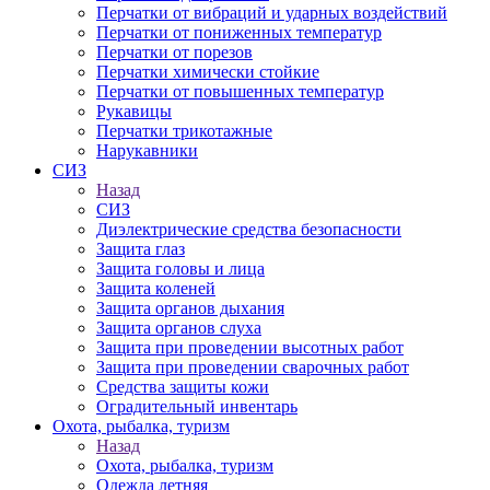
Перчатки от вибраций и ударных воздействий
Перчатки от пониженных температур
Перчатки от порезов
Перчатки химически стойкие
Перчатки от повышенных температур
Рукавицы
Перчатки трикотажные
Нарукавники
СИЗ
Назад
СИЗ
Диэлектрические средства безопасности
Защита глаз
Защита головы и лица
Защита коленей
Защита органов дыхания
Защита органов слуха
Защита при проведении высотных работ
Защита при проведении сварочных работ
Средства защиты кожи
Оградительный инвентарь
Охота, рыбалка, туризм
Назад
Охота, рыбалка, туризм
Одежда летняя