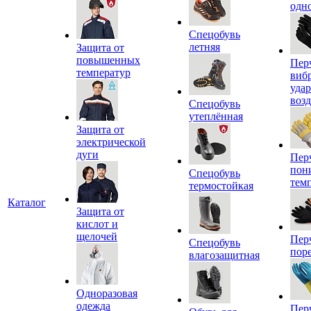
одн
Спецобувь
летняя
Защита от
повышенных
Пер
температур
виб
уда
воз
Спецобувь
утеплённая
Защита от
электрической
дуги
Пер
пон
Спецобувь
тем
термостойкая
Каталог
Защита от
кислот и
щелочей
Пер
Спецобувь
пор
влагозащитная
Одноразовая
одежда
Пер