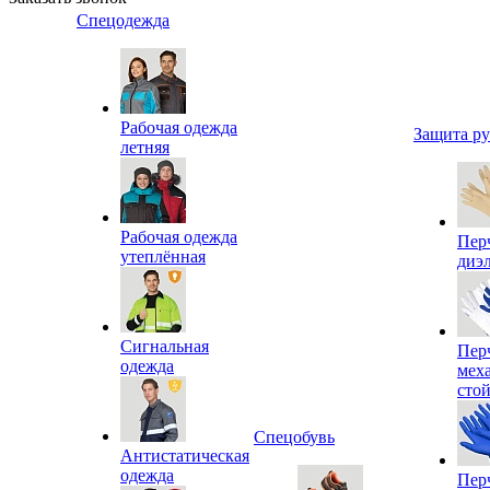
Спецодежда
Рабочая одежда
Защита р
летняя
Рабочая одежда
Пер
утеплённая
диэ
Сигнальная
Пер
одежда
мех
сто
Спецобувь
Антистатическая
одежда
Пер