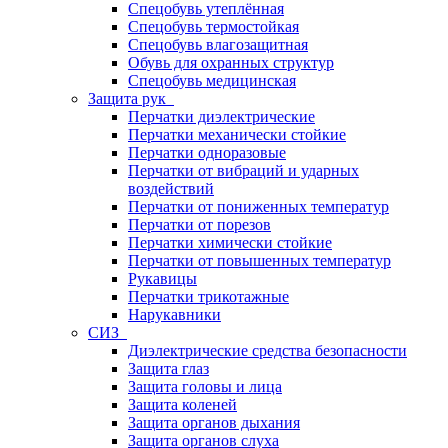
Спецобувь утеплённая
Спецобувь термостойкая
Спецобувь влагозащитная
Обувь для охранных структур
Спецобувь медицинская
Защита рук
Перчатки диэлектрические
Перчатки механически стойкие
Перчатки одноразовые
Перчатки от вибраций и ударных
воздействий
Перчатки от пониженных температур
Перчатки от порезов
Перчатки химически стойкие
Перчатки от повышенных температур
Рукавицы
Перчатки трикотажные
Нарукавники
СИЗ
Диэлектрические средства безопасности
Защита глаз
Защита головы и лица
Защита коленей
Защита органов дыхания
Защита органов слуха