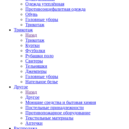
Одежда утеплённая
Противоэнцефалитная одежда
Обувь
Головные уборы
Трикотаж
Трикотаж
Назад
Трикотаж
Куртки
Футболки
Рубашки поло
Свитеры
Тельняшки
Джемперы
Головные уборы
Нательное белье
Другое
Назад
Другое
Моющие средства и бытовая химия
Постельные принадлежности
Противопожарное оборудование
Текстильные материалы
Аптечки
Распродажа