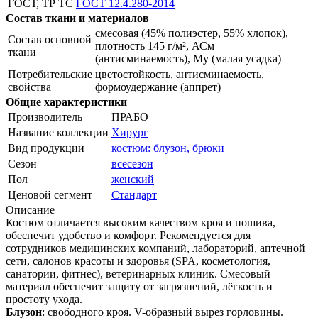
ГОСТ, ТР ТС
ГОСТ 12.4.280-2014
Состав ткани и материалов
смесовая (45% полиэстер, 55% хлопок),
Состав основной
плотность 145 г/м², АСм
ткани
(антисминаемость), Му (малая усадка)
Потребительские
цветостойкость, антисминаемость,
свойства
формоудержание (аппрет)
Общие характеристики
Производитель
ПРАБО
Название коллекции
Хирург
Вид продукции
костюм: блузон, брюки
Сезон
всесезон
Пол
женский
Ценовой сегмент
Стандарт
Описание
Костюм отличается высоким качеством кроя и пошива,
обеспечит удобство и комфорт. Рекомендуется для
сотрудников медицинских компаний, лабораторий, аптечной
сети, салонов красоты и здоровья (SPA, косметология,
санатории, фитнес), ветеринарных клиник. Смесовый
материал обеспечит защиту от загрязнений, лёгкость и
простоту ухода.
Блузон
: свободного кроя. V-образный вырез горловины.