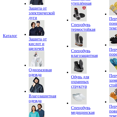
утеплённая
Защита от
электрической
дуги
Пер
пон
Спецобувь
тем
термостойкая
Каталог
Защита от
кислот и
щелочей
Пер
Спецобувь
пор
влагозащитная
Одноразовая
одежда
Пер
Обувь для
хим
охранных
сто
структур
Влагозащитная
одежда
Пер
Спецобувь
пов
медицинская
тем