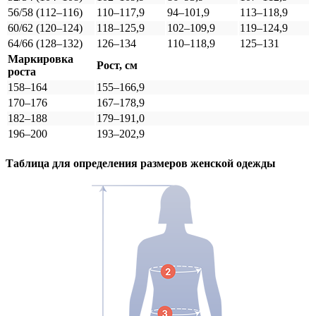
56/58 (112–116)
110–117,9
94–101,9
113–118,9
60/62 (120–124)
118–125,9
102–109,9
119–124,9
64/66 (128–132)
126–134
110–118,9
125–131
Маркировка
Рост, см
роста
158–164
155–166,9
170–176
167–178,9
182–188
179–191,0
196–200
193–202,9
Таблица для определения размеров
женской
одежды