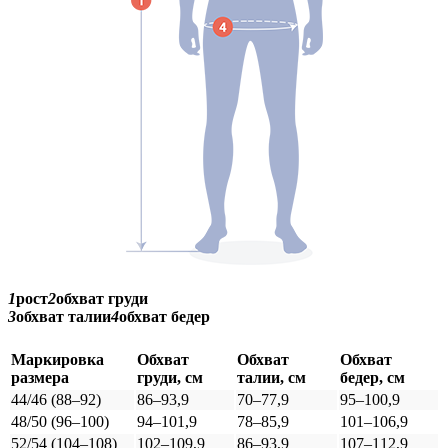
1
рост
2
обхват груди
3
обхват талии
4
обхват бедер
Маркировка
Обхват
Обхват
Обхват
размера
груди, см
талии, см
бедер, см
44/46 (88–92)
86–93,9
70–77,9
95–100,9
48/50 (96–100)
94–101,9
78–85,9
101–106,9
52/54 (104–108)
102–109,9
86–93,9
107–112,9