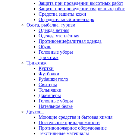
Защита при проведении высотных работ
Защита при проведении сварочных работ
Средства защиты кожи
Оградительный инвентарь
Охота, рыбалка, туризм
Одежда летняя
Одежда утеплённая
Противоэнцефалитная одежда
Обувь
Головные уборы
Трикотаж
Трикотаж
Куртки
Футболки
Рубашки поло
Свитеры
Тельняшки
Джемперы
Головные уборы
Нательное белье
Другое
Моющие средства и бытовая химия
Постельные принадлежности
Противопожарное оборудование
Текстильные материалы