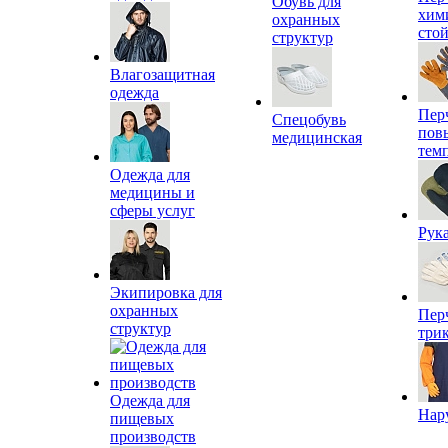
Обувь для
хим
охранных
сто
структур
Влагозащитная
одежда
Пер
Спецобувь
пов
медицинская
тем
Одежда для
медицины и
сферы услуг
Рук
Экипировка для
охранных
Пер
структур
три
Одежда для
Нар
пищевых
производств