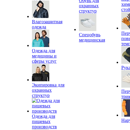
Обувь для
хим
охранных
сто
структур
Влагозащитная
одежда
Пер
Спецобувь
пов
медицинская
тем
Одежда для
медицины и
сферы услуг
Рук
Экипировка для
охранных
Пер
структур
три
Одежда для
Нар
пищевых
производств