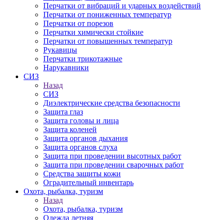
Перчатки от вибраций и ударных воздействий
Перчатки от пониженных температур
Перчатки от порезов
Перчатки химически стойкие
Перчатки от повышенных температур
Рукавицы
Перчатки трикотажные
Нарукавники
СИЗ
Назад
СИЗ
Диэлектрические средства безопасности
Защита глаз
Защита головы и лица
Защита коленей
Защита органов дыхания
Защита органов слуха
Защита при проведении высотных работ
Защита при проведении сварочных работ
Средства защиты кожи
Оградительный инвентарь
Охота, рыбалка, туризм
Назад
Охота, рыбалка, туризм
Одежда летняя