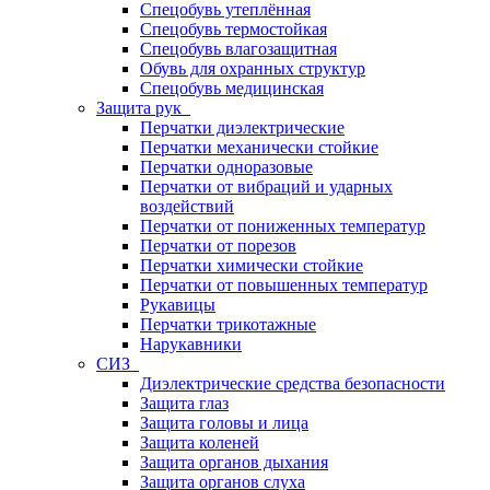
Спецобувь утеплённая
Спецобувь термостойкая
Спецобувь влагозащитная
Обувь для охранных структур
Спецобувь медицинская
Защита рук
Перчатки диэлектрические
Перчатки механически стойкие
Перчатки одноразовые
Перчатки от вибраций и ударных
воздействий
Перчатки от пониженных температур
Перчатки от порезов
Перчатки химически стойкие
Перчатки от повышенных температур
Рукавицы
Перчатки трикотажные
Нарукавники
СИЗ
Диэлектрические средства безопасности
Защита глаз
Защита головы и лица
Защита коленей
Защита органов дыхания
Защита органов слуха