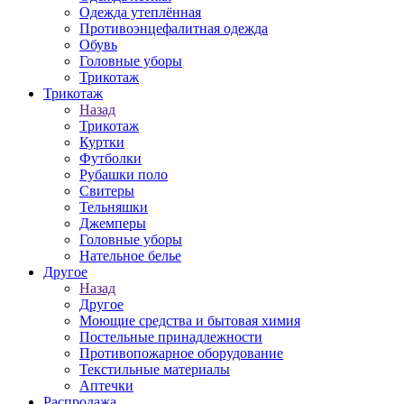
Одежда утеплённая
Противоэнцефалитная одежда
Обувь
Головные уборы
Трикотаж
Трикотаж
Назад
Трикотаж
Куртки
Футболки
Рубашки поло
Свитеры
Тельняшки
Джемперы
Головные уборы
Нательное белье
Другое
Назад
Другое
Моющие средства и бытовая химия
Постельные принадлежности
Противопожарное оборудование
Текстильные материалы
Аптечки
Распродажа