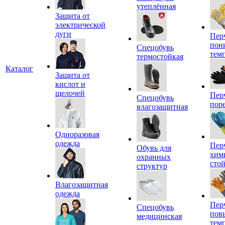
утеплённая
Защита от
электрической
дуги
Пер
пон
Спецобувь
тем
термостойкая
Каталог
Защита от
кислот и
щелочей
Пер
Спецобувь
пор
влагозащитная
Одноразовая
одежда
Пер
Обувь для
хим
охранных
сто
структур
Влагозащитная
одежда
Пер
Спецобувь
пов
медицинская
тем