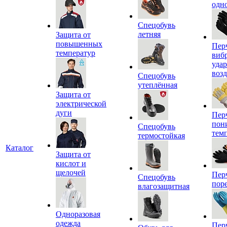
одн
Спецобувь
летняя
Защита от
повышенных
Пер
температур
виб
уда
воз
Спецобувь
утеплённая
Защита от
электрической
дуги
Пер
пон
Спецобувь
тем
термостойкая
Каталог
Защита от
кислот и
щелочей
Пер
Спецобувь
пор
влагозащитная
Одноразовая
одежда
Пер