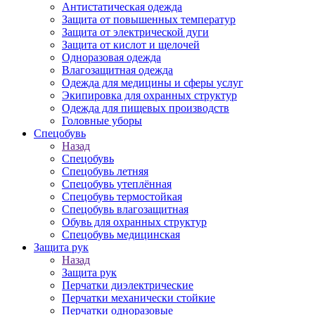
Антистатическая одежда
Защита от повышенных температур
Защита от электрической дуги
Защита от кислот и щелочей
Одноразовая одежда
Влагозащитная одежда
Одежда для медицины и сферы услуг
Экипировка для охранных структур
Одежда для пищевых производств
Головные уборы
Спецобувь
Назад
Спецобувь
Спецобувь летняя
Спецобувь утеплённая
Спецобувь термостойкая
Спецобувь влагозащитная
Обувь для охранных структур
Спецобувь медицинская
Защита рук
Назад
Защита рук
Перчатки диэлектрические
Перчатки механически стойкие
Перчатки одноразовые