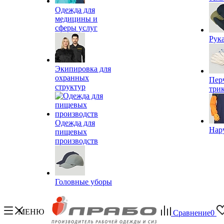
Одежда для
медицины и
сферы услуг
Рук
Экипировка для
охранных
Пер
структур
три
Одежда для
Нар
пищевых
производств
Головные уборы
МЕНЮ
Сравнение
0