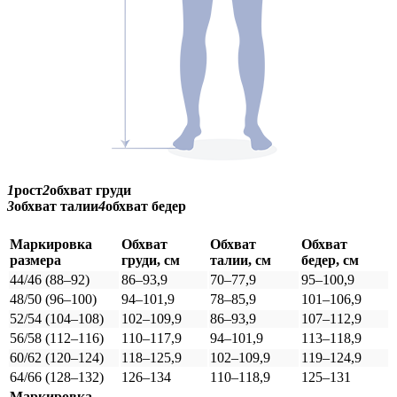
1
рост
2
обхват груди
3
обхват талии
4
обхват бедер
Маркировка
Обхват
Обхват
Обхват
размера
груди, см
талии, см
бедер, см
44/46 (88–92)
86–93,9
70–77,9
95–100,9
48/50 (96–100)
94–101,9
78–85,9
101–106,9
52/54 (104–108)
102–109,9
86–93,9
107–112,9
56/58 (112–116)
110–117,9
94–101,9
113–118,9
60/62 (120–124)
118–125,9
102–109,9
119–124,9
64/66 (128–132)
126–134
110–118,9
125–131
Маркировка