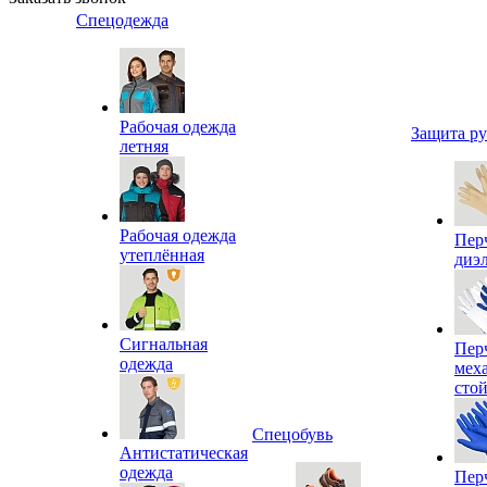
Спецодежда
Рабочая одежда
Защита р
летняя
Рабочая одежда
Пер
утеплённая
диэ
Сигнальная
Пер
одежда
мех
сто
Спецобувь
Антистатическая
одежда
Пер