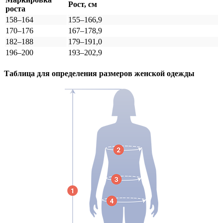
Рост, см
роста
158–164
155–166,9
170–176
167–178,9
182–188
179–191,0
196–200
193–202,9
Таблица для определения размеров
женской
одежды