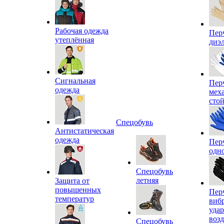
Рабочая одежда
Пер
утеплённая
диэ
Сигнальная
Пер
одежда
мех
сто
Спецобувь
Антистатическая
одежда
Пер
одн
Спецобувь
летняя
Защита от
повышенных
Пер
температур
виб
уда
воз
Спецобувь