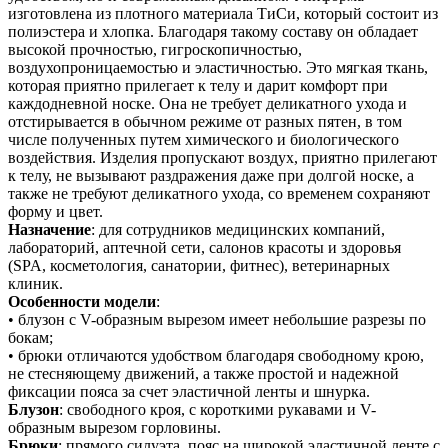
изготовлена из плотного материала ТиСи, который состоит из
полиэстера и хлопка. Благодаря такому составу он обладает
высокой прочностью, гигроскопичностью,
воздухопроницаемостью и эластичностью. Это мягкая ткань,
которая приятно прилегает к телу и дарит комфорт при
каждодневной носке. Она не требует деликатного ухода и
отстирывается в обычном режиме от разных пятен, в том
числе полученных путем химического и биологического
воздействия. Изделия пропускают воздух, приятно прилегают
к телу, не вызывают раздражения даже при долгой носке, а
также не требуют деликатного ухода, со временем сохраняют
форму и цвет.
Назначение
: для сотрудников медицинских компаний,
лабораторий, аптечной сети, салонов красоты и здоровья
(SPA, косметология, санатории, фитнес), ветеринарных
клиник.
Особенности модели
:
• блузон с V-образным вырезом имеет небольшие разрезы по
бокам;
• брюки отличаются удобством благодаря свободному крою,
не стесняющему движений, а также простой и надежной
фиксации пояса за счет эластичной ленты и шнурка.
Блузон
: свободного кроя, с короткими рукавами и V-
образным вырезом горловины.
Брюки
: прямого силуэта, пояс на широкой эластичной ленте с