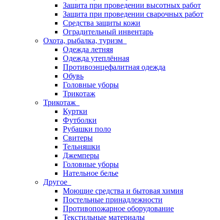
Защита при проведении высотных работ
Защита при проведении сварочных работ
Средства защиты кожи
Оградительный инвентарь
Охота, рыбалка, туризм
Одежда летняя
Одежда утеплённая
Противоэнцефалитная одежда
Обувь
Головные уборы
Трикотаж
Трикотаж
Куртки
Футболки
Рубашки поло
Свитеры
Тельняшки
Джемперы
Головные уборы
Нательное белье
Другое
Моющие средства и бытовая химия
Постельные принадлежности
Противопожарное оборудование
Текстильные материалы