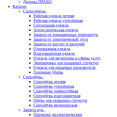
Дилеры ПРАБО
Каталог
Спецодежда
Рабочая одежда летняя
Рабочая одежда утеплённая
Сигнальная одежда
Антистатическая одежда
Защита от повышенных температур
Защита от электрической дуги
Защита от кислот и щелочей
Одноразовая одежда
Влагозащитная одежда
Одежда для медицины и сферы услуг
Экипировка для охранных структур
Одежда для пищевых производств
Головные уборы
Спецобувь
Спецобувь летняя
Спецобувь утеплённая
Спецобувь термостойкая
Спецобувь влагозащитная
Обувь для охранных структур
Спецобувь медицинская
Защита рук
Перчатки диэлектрические