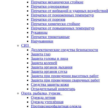
Перчатки механически стойкие
Перчатки одноразовые
Перчатки от вибраций и ударных воздействи
Перчатки от пониженных температур
Перчатки от порезов
Перчатки химически стойкие
Перчатки от повышенных температур
Рукавицы
Перчатки трикотажные
Нарукавники
СИЗ
Диэлектрические средства безопасности
Защита глаз
Защита головы и лица
Защита коленей
Защита органов дыхания
Защита органов слуха
Защита при проведении высотных работ
Защита при проведении сварочных работ
Средства защиты кожи
Оградительный инвентарь
Охота, рыбалка, туризм
Одежда летняя
Одежда утеплённая
Противоэнцефалитная одежда