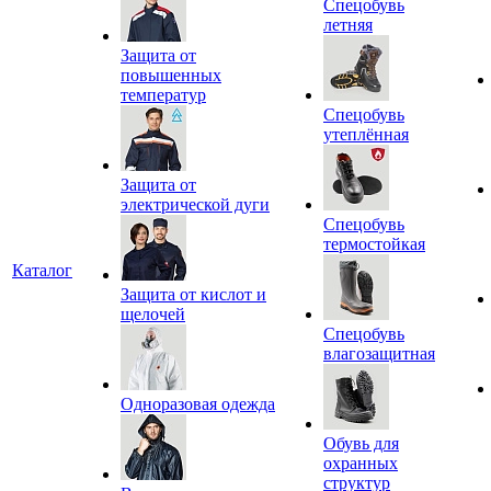
Спецобувь
летняя
Защита от
повышенных
температур
Спецобувь
утеплённая
Защита от
электрической дуги
Спецобувь
термостойкая
Каталог
Защита от кислот и
щелочей
Спецобувь
влагозащитная
Одноразовая одежда
Обувь для
охранных
структур