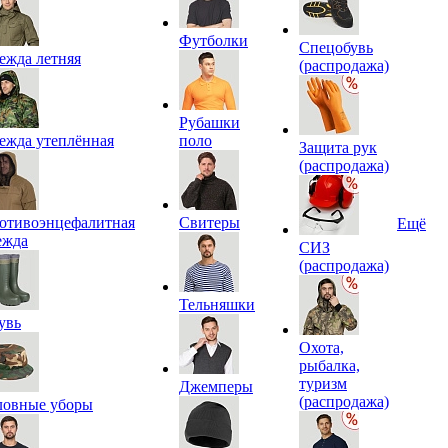
Футболки
Спецобувь
ежда летняя
(распродажа)
Рубашки
ежда утеплённая
поло
Защита рук
(распродажа)
отивоэнцефалитная
Свитеры
Ещё
ежда
СИЗ
(распродажа)
Тельняшки
увь
Охота,
рыбалка,
туризм
Джемперы
(распродажа)
ловные уборы