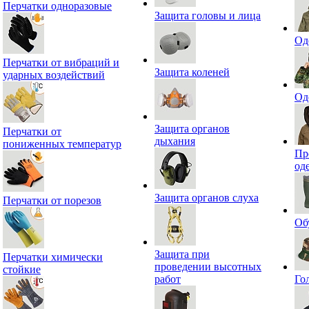
Перчатки одноразовые
Защита головы и лица
Од
Перчатки от вибраций и
Защита коленей
ударных воздействий
Од
Защита органов
Перчатки от
дыхания
пониженных температур
Пр
од
Защита органов слуха
Перчатки от порезов
Об
Защита при
Перчатки химически
проведении высотных
стойкие
работ
Го