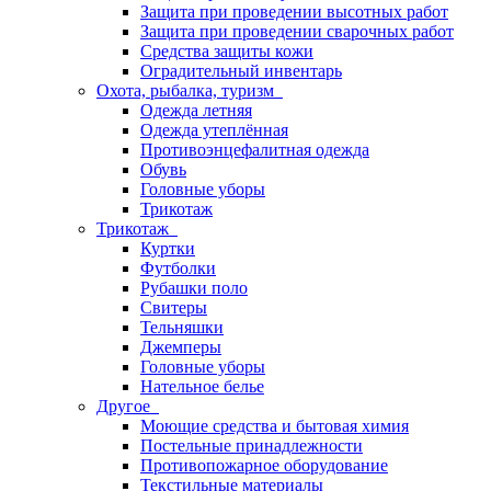
Защита при проведении высотных работ
Защита при проведении сварочных работ
Средства защиты кожи
Оградительный инвентарь
Охота, рыбалка, туризм
Одежда летняя
Одежда утеплённая
Противоэнцефалитная одежда
Обувь
Головные уборы
Трикотаж
Трикотаж
Куртки
Футболки
Рубашки поло
Свитеры
Тельняшки
Джемперы
Головные уборы
Нательное белье
Другое
Моющие средства и бытовая химия
Постельные принадлежности
Противопожарное оборудование
Текстильные материалы