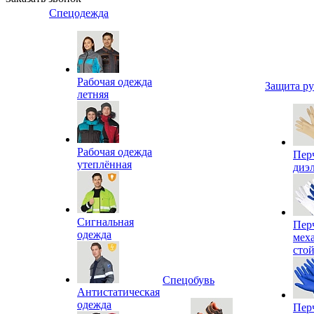
Спецодежда
Рабочая одежда
Защита р
летняя
Рабочая одежда
Пер
утеплённая
диэ
Сигнальная
Пер
одежда
мех
сто
Спецобувь
Антистатическая
одежда
Пер