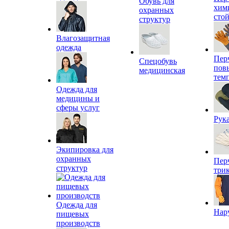
Обувь для
хим
охранных
сто
структур
Влагозащитная
одежда
Пер
Спецобувь
пов
медицинская
тем
Одежда для
медицины и
сферы услуг
Рук
Экипировка для
охранных
Пер
структур
три
Одежда для
Нар
пищевых
производств