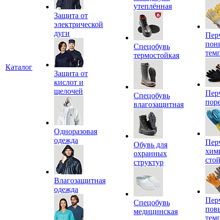
утеплённая
Защита от
электрической
дуги
Пер
пон
Спецобувь
тем
термостойкая
Каталог
Защита от
кислот и
щелочей
Пер
Спецобувь
пор
влагозащитная
Одноразовая
одежда
Пер
Обувь для
хим
охранных
сто
структур
Влагозащитная
одежда
Пер
Спецобувь
пов
медицинская
тем