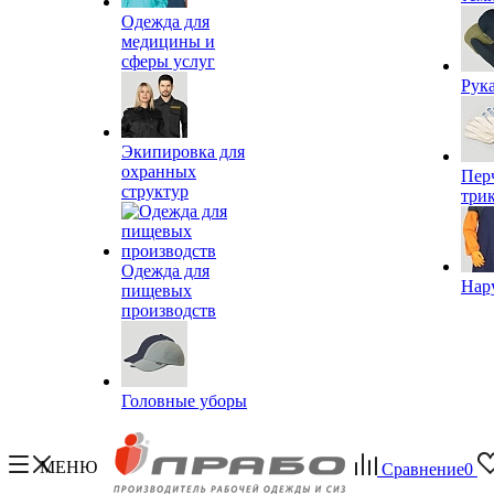
Одежда для
медицины и
сферы услуг
Рук
Экипировка для
охранных
Пер
структур
три
Одежда для
Нар
пищевых
производств
Головные уборы
МЕНЮ
Сравнение
0