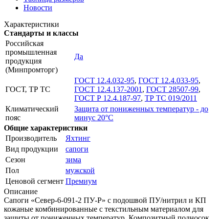
Новости
Характеристики
Стандарты и классы
Российская
промышленная
Да
продукция
(Минпромторг)
ГОСТ 12.4.032-95
,
ГОСТ 12.4.033-95
,
ГОСТ, ТР ТС
ГОСТ 12.4.137-2001
,
ГОСТ 28507-99
,
ГОСТ Р 12.4.187-97
,
ТР ТС 019/2011
Климатический
Защита от пониженных температур - до
пояс
минус 20°С
Общие характеристики
Производитель
Яхтинг
Вид продукции
сапоги
Сезон
зима
Пол
мужской
Ценовой сегмент
Премиум
Описание
Сапоги «Север-6-091-2 ПУ-Р» с подошвой ПУ/нитрил и КП
кожаные комбинированные с текстильным материалом для
защиты от пониженных температур. Композитный подносок