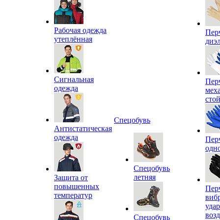
Рабочая одежда
Пер
утеплённая
диэ
Сигнальная
Пер
одежда
мех
сто
Спецобувь
Антистатическая
одежда
Пер
одн
Спецобувь
летняя
Защита от
повышенных
Пер
температур
виб
уда
воз
Спецобувь