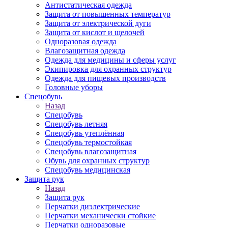
Антистатическая одежда
Защита от повышенных температур
Защита от электрической дуги
Защита от кислот и щелочей
Одноразовая одежда
Влагозащитная одежда
Одежда для медицины и сферы услуг
Экипировка для охранных структур
Одежда для пищевых производств
Головные уборы
Спецобувь
Назад
Спецобувь
Спецобувь летняя
Спецобувь утеплённая
Спецобувь термостойкая
Спецобувь влагозащитная
Обувь для охранных структур
Спецобувь медицинская
Защита рук
Назад
Защита рук
Перчатки диэлектрические
Перчатки механически стойкие
Перчатки одноразовые