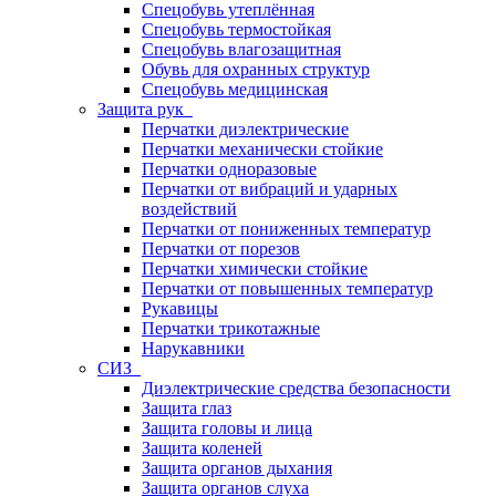
Спецобувь утеплённая
Спецобувь термостойкая
Спецобувь влагозащитная
Обувь для охранных структур
Спецобувь медицинская
Защита рук
Перчатки диэлектрические
Перчатки механически стойкие
Перчатки одноразовые
Перчатки от вибраций и ударных
воздействий
Перчатки от пониженных температур
Перчатки от порезов
Перчатки химически стойкие
Перчатки от повышенных температур
Рукавицы
Перчатки трикотажные
Нарукавники
СИЗ
Диэлектрические средства безопасности
Защита глаз
Защита головы и лица
Защита коленей
Защита органов дыхания
Защита органов слуха