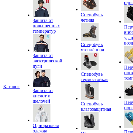
одн
Спецобувь
летняя
Защита от
повышенных
Пер
температур
виб
уда
воз
Спецобувь
утеплённая
Защита от
электрической
дуги
Пер
пон
Спецобувь
тем
термостойкая
Каталог
Защита от
кислот и
щелочей
Пер
Спецобувь
пор
влагозащитная
Одноразовая
одежда
Пер