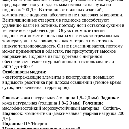
предохраняет ногу от удара, максимальная нагрузка на
подносок 200 Дж. В отличие от стальных изделий,
композитные подноски абсолютно не подвержены коррозии.
Вентиляционные отверстия в подноске способствуют
удалению влаги из ботинка, поэтому ноги остаются сухими в
течение всего рабочего дня. Обувь с композитными
подносками может использоваться в самых экстремальных
температурных условиях, так как материал имеет очень
низкую теплопроводность. Он не намагничивается, поэтому
может применяться в областях, где присутствует высокое
напряжение. Подошва из полиуретана с нитрилом
обеспечивает температурный диапазон использования от
-50°С до +300°С.
Особенности модели
:
• светоотражающие элементы в конструкции повышают
видимость работника при плохом освящении (тёмное время
суток, неосвещенная территория).
Союзка
: кожа натуральная (толщина 1,8–2,0 мм).
Задинка
:
кожа натуральная (толщина 1,8–2,0 мм).
Голенище
:
маслобензостойкий морозоустойчивый материал «Cordura».
Подносок
: композитный (максимальная ударная нагрузка 200
Дж).
Подошва
: ПУ/Нитрил.
Метод крепления подошвы
: литьевой.