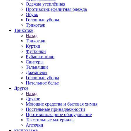
Одежда утеплённая
Противоэнцефалитная одежда
Обувь
Головные уборы
Трикотаж
Трикотаж
Назад
Трикотаж
Куртки
Футболки
Рубашки поло
Свитеры
Тельняшки
Джемперы
Головные уборы
Нательное белье
Другое
Назад
Другое
Моющие средства и бытовая химия
Постельные принадлежности
Противопожарное оборудование
Текстильные материалы
Аптечки
Распродажа