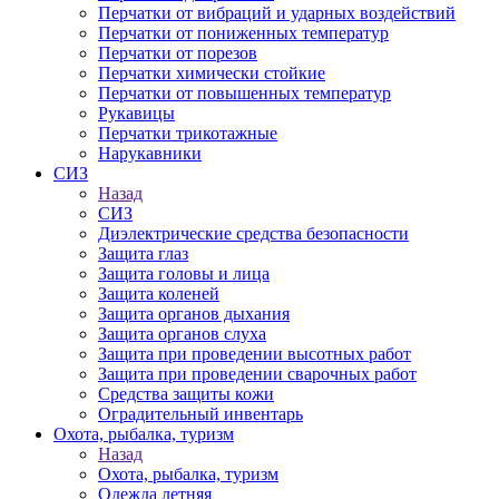
Перчатки от вибраций и ударных воздействий
Перчатки от пониженных температур
Перчатки от порезов
Перчатки химически стойкие
Перчатки от повышенных температур
Рукавицы
Перчатки трикотажные
Нарукавники
СИЗ
Назад
СИЗ
Диэлектрические средства безопасности
Защита глаз
Защита головы и лица
Защита коленей
Защита органов дыхания
Защита органов слуха
Защита при проведении высотных работ
Защита при проведении сварочных работ
Средства защиты кожи
Оградительный инвентарь
Охота, рыбалка, туризм
Назад
Охота, рыбалка, туризм
Одежда летняя