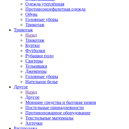
Одежда утеплённая
Противоэнцефалитная одежда
Обувь
Головные уборы
Трикотаж
Трикотаж
Назад
Трикотаж
Куртки
Футболки
Рубашки поло
Свитеры
Тельняшки
Джемперы
Головные уборы
Нательное белье
Другое
Назад
Другое
Моющие средства и бытовая химия
Постельные принадлежности
Противопожарное оборудование
Текстильные материалы
Аптечки
Распродажа