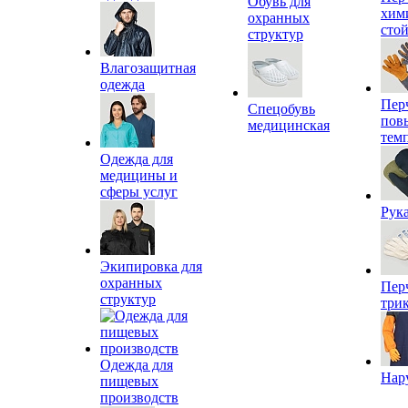
Обувь для
хим
охранных
сто
структур
Влагозащитная
одежда
Пер
Спецобувь
пов
медицинская
тем
Одежда для
медицины и
сферы услуг
Рук
Экипировка для
охранных
Пер
структур
три
Одежда для
Нар
пищевых
производств