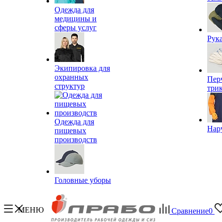
Одежда для
медицины и
сферы услуг
Рук
Экипировка для
охранных
Пер
структур
три
Одежда для
Нар
пищевых
производств
Головные уборы
МЕНЮ
Сравнение
0