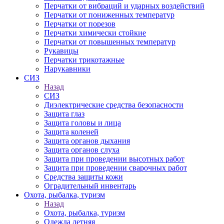
Перчатки от вибраций и ударных воздействий
Перчатки от пониженных температур
Перчатки от порезов
Перчатки химически стойкие
Перчатки от повышенных температур
Рукавицы
Перчатки трикотажные
Нарукавники
СИЗ
Назад
СИЗ
Диэлектрические средства безопасности
Защита глаз
Защита головы и лица
Защита коленей
Защита органов дыхания
Защита органов слуха
Защита при проведении высотных работ
Защита при проведении сварочных работ
Средства защиты кожи
Оградительный инвентарь
Охота, рыбалка, туризм
Назад
Охота, рыбалка, туризм
Одежда летняя