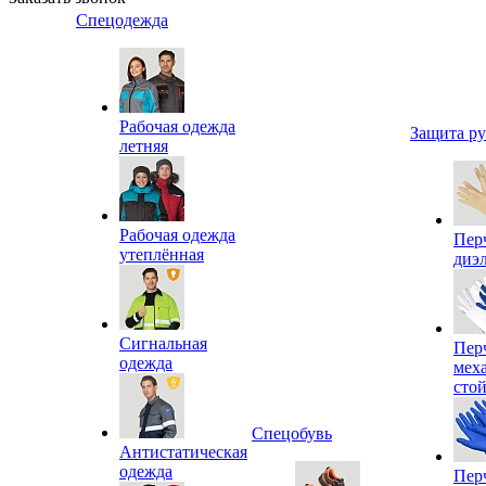
Спецодежда
Рабочая одежда
Защита р
летняя
Рабочая одежда
Пер
утеплённая
диэ
Сигнальная
Пер
одежда
мех
сто
Спецобувь
Антистатическая
одежда
Пер