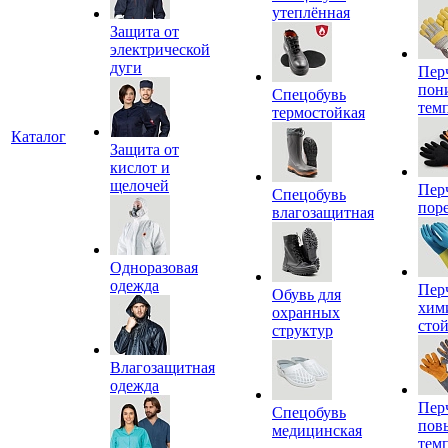
утеплённая
Защита от
электрической
дуги
Пер
пон
Спецобувь
тем
термостойкая
Каталог
Защита от
кислот и
щелочей
Пер
Спецобувь
пор
влагозащитная
Одноразовая
одежда
Пер
Обувь для
хим
охранных
сто
структур
Влагозащитная
одежда
Пер
Спецобувь
пов
медицинская
тем