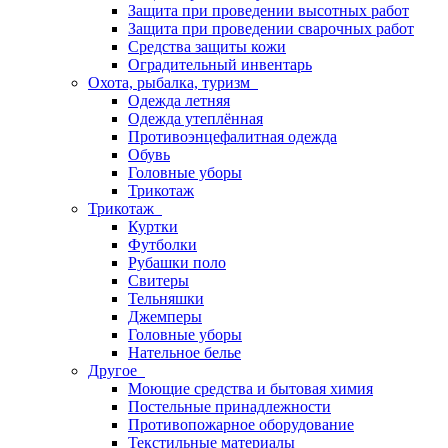
Защита при проведении высотных работ
Защита при проведении сварочных работ
Средства защиты кожи
Оградительный инвентарь
Охота, рыбалка, туризм
Одежда летняя
Одежда утеплённая
Противоэнцефалитная одежда
Обувь
Головные уборы
Трикотаж
Трикотаж
Куртки
Футболки
Рубашки поло
Свитеры
Тельняшки
Джемперы
Головные уборы
Нательное белье
Другое
Моющие средства и бытовая химия
Постельные принадлежности
Противопожарное оборудование
Текстильные материалы