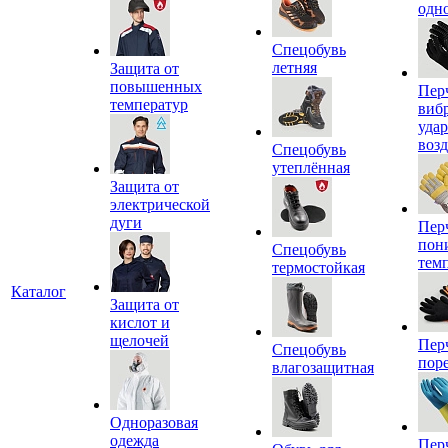
одн
Спецобувь
летняя
Защита от
повышенных
Пер
температур
виб
уда
воз
Спецобувь
утеплённая
Защита от
электрической
дуги
Пер
пон
Спецобувь
тем
термостойкая
Каталог
Защита от
кислот и
щелочей
Пер
Спецобувь
пор
влагозащитная
Одноразовая
одежда
Пер