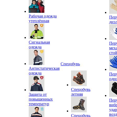
Рабочая одежда
Пер
утеплённая
диэ
Сигнальная
Пер
одежда
мех
сто
Спецобувь
Антистатическая
одежда
Пер
одн
Спецобувь
летняя
Защита от
повышенных
Пер
температур
виб
уда
воз
Спецобувь