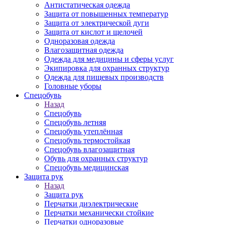
Антистатическая одежда
Защита от повышенных температур
Защита от электрической дуги
Защита от кислот и щелочей
Одноразовая одежда
Влагозащитная одежда
Одежда для медицины и сферы услуг
Экипировка для охранных структур
Одежда для пищевых производств
Головные уборы
Спецобувь
Назад
Спецобувь
Спецобувь летняя
Спецобувь утеплённая
Спецобувь термостойкая
Спецобувь влагозащитная
Обувь для охранных структур
Спецобувь медицинская
Защита рук
Назад
Защита рук
Перчатки диэлектрические
Перчатки механически стойкие
Перчатки одноразовые