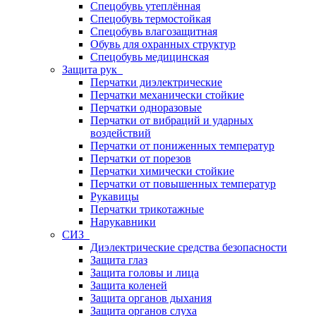
Спецобувь утеплённая
Спецобувь термостойкая
Спецобувь влагозащитная
Обувь для охранных структур
Спецобувь медицинская
Защита рук
Перчатки диэлектрические
Перчатки механически стойкие
Перчатки одноразовые
Перчатки от вибраций и ударных
воздействий
Перчатки от пониженных температур
Перчатки от порезов
Перчатки химически стойкие
Перчатки от повышенных температур
Рукавицы
Перчатки трикотажные
Нарукавники
СИЗ
Диэлектрические средства безопасности
Защита глаз
Защита головы и лица
Защита коленей
Защита органов дыхания
Защита органов слуха