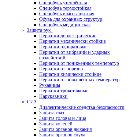
Спецобувь утеплённая
Спецобувь термостойкая
Спецобувь влагозащитная
Обувь для охранных структур
Спецобувь медицинская
Защита рук
Перчатки диэлектрические
Перчатки механически стойкие
Перчатки одноразовые
Перчатки от вибраций и ударных
воздействий
Перчатки от пониженных температур
Перчатки от порезов
Перчатки химически стойкие
Перчатки от повышенных температур
Рукавицы
Перчатки трикотажные
Нарукавники
СИЗ
Диэлектрические средства безопасности
Защита глаз
Защита головы и лица
Защита коленей
Защита органов дыхания
Защита органов слуха