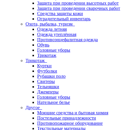
Защита при проведении высотных работ
Защита при проведении сварочных работ
Средства защиты кожи
Оградительный инвентарь
Охота, рыбалка, туризм
Одежда летняя
Одежда утеплённая
Противоэнцефалитная одежда
Обувь
Головные уборы
Трикотаж
Трикотаж
Куртки
Футболки
Рубашки поло
Свитеры
Тельняшки
Джемперы
Головные уборы
Нательное белье
Другое
Моющие средства и бытовая химия
Постельные принадлежности
Противопожарное оборудование
Текстильные материалы