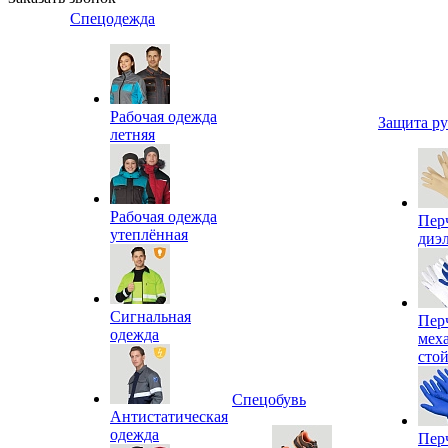
Спецодежда
Рабочая одежда
Защита р
летняя
Рабочая одежда
Пер
утеплённая
диэ
Сигнальная
Пер
одежда
мех
сто
Спецобувь
Антистатическая
одежда
Пер