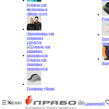
Одежда для
медицины и
сферы услуг
Рук
Экипировка для
охранных
Пер
структур
три
Одежда для
Нар
пищевых
производств
Головные уборы
МЕНЮ
Сравнение
0