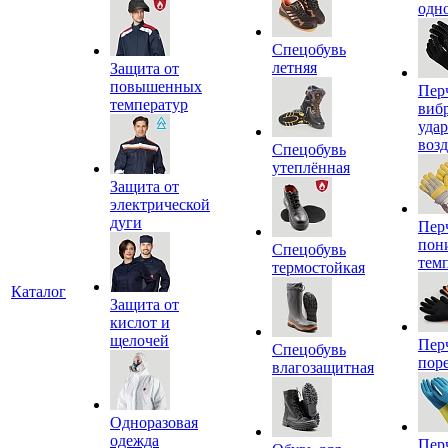
одн
Спецобувь
летняя
Защита от
повышенных
Пер
температур
виб
уда
воз
Спецобувь
утеплённая
Защита от
электрической
дуги
Пер
пон
Спецобувь
тем
термостойкая
Каталог
Защита от
кислот и
щелочей
Пер
Спецобувь
пор
влагозащитная
Одноразовая
одежда
Пер