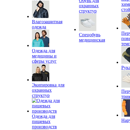
Обувь для
хим
охранных
сто
структур
Влагозащитная
одежда
Пер
Спецобувь
пов
медицинская
тем
Одежда для
медицины и
сферы услуг
Рук
Экипировка для
охранных
Пер
структур
три
Одежда для
Нар
пищевых
производств