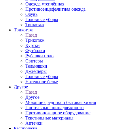
Одежда утеплённая
Противоэнцефалитная одежда
Обувь
Головные уборы
Трикотаж
Трикотаж
Назад
Трикотаж
Куртки
Футболки
Рубашки поло
Свитеры
Тельняшки
Джемперы
Головные уборы
Нательное белье
Другое
Назад
Другое
Моющие средства и бытовая химия
Постельные принадлежности
Противопожарное оборудование
Текстильные материалы
Аптечки
Распродажа