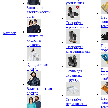
утеплённая
Защита от
электрической
дуги
Пер
пон
Спецобувь
тем
термостойкая
Каталог
Защита от
кислот и
щелочей
Пер
Спецобувь
пор
влагозащитная
Одноразовая
одежда
Пер
Обувь для
хим
охранных
сто
структур
Влагозащитная
одежда
Пер
Спецобувь
пов
медицинская
тем