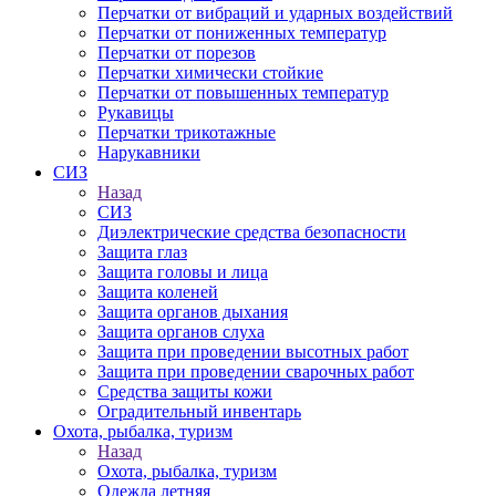
Перчатки от вибраций и ударных воздействий
Перчатки от пониженных температур
Перчатки от порезов
Перчатки химически стойкие
Перчатки от повышенных температур
Рукавицы
Перчатки трикотажные
Нарукавники
СИЗ
Назад
СИЗ
Диэлектрические средства безопасности
Защита глаз
Защита головы и лица
Защита коленей
Защита органов дыхания
Защита органов слуха
Защита при проведении высотных работ
Защита при проведении сварочных работ
Средства защиты кожи
Оградительный инвентарь
Охота, рыбалка, туризм
Назад
Охота, рыбалка, туризм
Одежда летняя