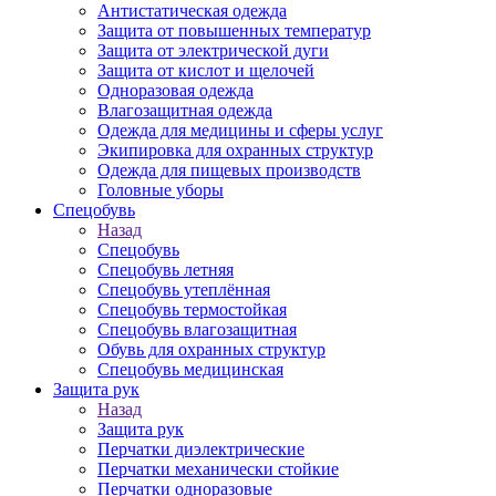
Антистатическая одежда
Защита от повышенных температур
Защита от электрической дуги
Защита от кислот и щелочей
Одноразовая одежда
Влагозащитная одежда
Одежда для медицины и сферы услуг
Экипировка для охранных структур
Одежда для пищевых производств
Головные уборы
Спецобувь
Назад
Спецобувь
Спецобувь летняя
Спецобувь утеплённая
Спецобувь термостойкая
Спецобувь влагозащитная
Обувь для охранных структур
Спецобувь медицинская
Защита рук
Назад
Защита рук
Перчатки диэлектрические
Перчатки механически стойкие
Перчатки одноразовые