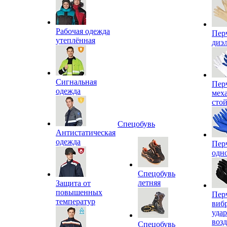
Рабочая одежда
Пер
утеплённая
диэ
Сигнальная
Пер
одежда
мех
сто
Спецобувь
Антистатическая
одежда
Пер
одн
Спецобувь
летняя
Защита от
повышенных
Пер
температур
виб
уда
воз
Спецобувь