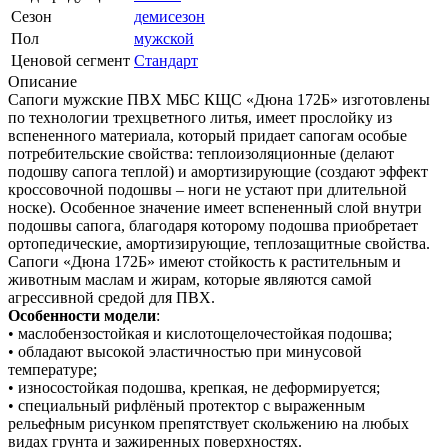
Сезон
демисезон
Пол
мужской
Ценовой сегмент
Стандарт
Описание
Сапоги мужские ПВХ МБС КЩС «Дюна 172Б» изготовлены
по технологии трехцветного литья, имеет прослойку из
вспененного материала, который придает сапогам особые
потребительские свойства: теплоизоляционные (делают
подошву сапога теплой) и амортизирующие (создают эффект
кроссовочной подошвы – ноги не устают при длительной
носке). Особенное значение имеет вспененный слой внутри
подошвы сапога, благодаря которому подошва приобретает
ортопедические, амортизирующие, теплозащитные свойства.
Сапоги «Дюна 172Б» имеют стойкость к растительным и
животным маслам и жирам, которые являются самой
агрессивной средой для ПВХ.
Особенности модели
:
• маслобензостойкая и кислотощелочестойкая подошва;
• обладают высокой эластичностью при минусовой
температуре;
• износостойкая подошва, крепкая, не деформируется;
• специальный рифлёный протектор с выраженным
рельефным рисунком препятствует скольжению на любых
видах грунта и зажиренных поверхностях.